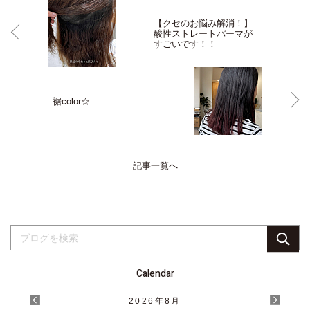
【クセのお悩み解消！】
酸性ストレートパーマが
すごいです！！
裾color☆
記事一覧へ
Calendar
2026
年
8月