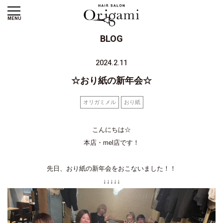
MENU
BLOG
2024.2.11
☆おり紙の新年会☆
オリガミメル
おり紙
こんにちは☆
本店・mel店です！
先日、おり紙の新年会をおこないました！！
↓↓↓↓↓