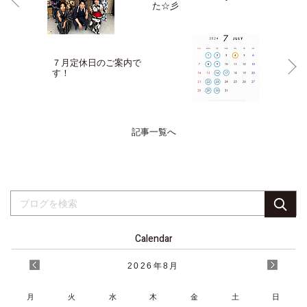
た☆彡
７月定休日のご案内で
す！
記事一覧へ
Calendar
2026
年
8月
月
火
水
木
金
土
日