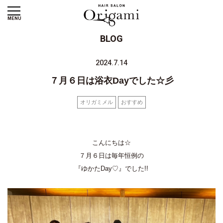
MENU
BLOG
2024.7.14
７月６日は浴衣Dayでした☆彡
オリガミメル
おすすめ
こんにちは☆
７月６日は毎年恒例の
『ゆかたDay♡』でした!!