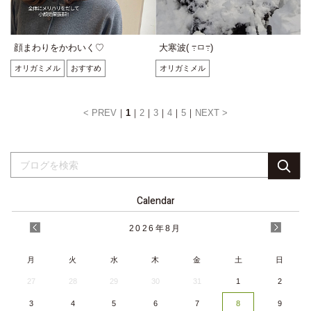
顔まわりをかわいく♡
大寒波( ߹ㅁ߹)
オリガミメル
おすすめ
オリガミメル
< PREV
1
2
3
4
5
NEXT >
Calendar
2026
年
8月
月
火
水
木
金
土
日
27
28
29
30
31
1
2
3
4
5
6
7
8
9