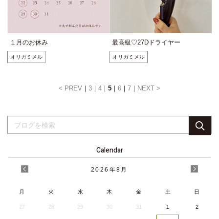
１月のお休み
最高級♡27Dドライヤー
オリガミメル
オリガミメル
< PREV
3
4
5
6
7
NEXT >
Calendar
2026
年
8月
月
火
水
木
金
土
日
27
28
29
30
31
1
2