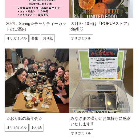
2024．Spring☆チャリティーカッ
３月9・10日は『POPUPストア』
トのご案内
day!!♡
オリガミメル
募集
おり紙
オリガミメル
☆おり紙の新年会☆
みなさまの温かいお気持ちに感謝
いたします!!
オリガミメル
おり紙
オリガミメル